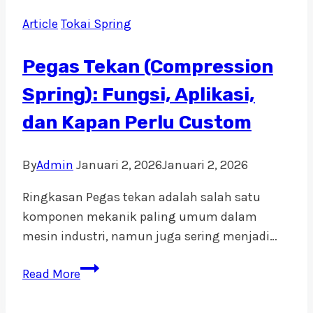
Oven
Article
Tokai Spring
Cleaner
Heavy
Pegas Tekan (Compression
Duty
Adalah
Spring): Fungsi, Aplikasi,
Kunci
dan Kapan Perlu Custom
Efisiensi
Dapur
By
Admin
Januari 2, 2026
Januari 2, 2026
HORECA
Ringkasan Pegas tekan adalah salah satu
komponen mekanik paling umum dalam
mesin industri, namun juga sering menjadi…
Pegas
Read More
Tekan
(Compression