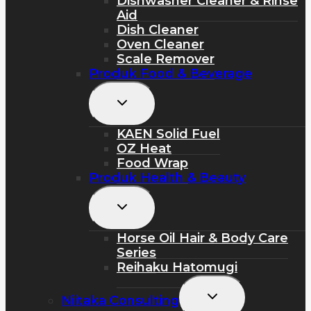
Dishwasher Cleaner & Rinse
Aid
Dish Cleaner
Oven Cleaner
Scale Remover
Produk Food & Beverage
Toggle
Child
Menu
KAEN Solid Fuel
OZ Heat
Food Wrap
Produk Health & Beauty
Toggle
Child
Menu
Horse Oil Hair & Body Care
Series
Reihaku Hatomugi
Toggle
Niitaka Consulting
Child