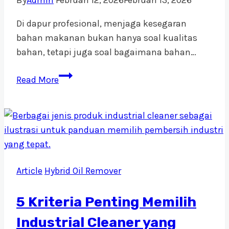
Di dapur profesional, menjaga kesegaran
bahan makanan bukan hanya soal kualitas
bahan, tetapi juga soal bagaimana bahan…
Plastik
Read More
Wrapping
Makanan
(Cling
Wrap):
Fungsi,
Standar
Article
Hybrid Oil Remover
Food
Grade,
5 Kriteria Penting Memilih
dan
Tips
Industrial Cleaner yang