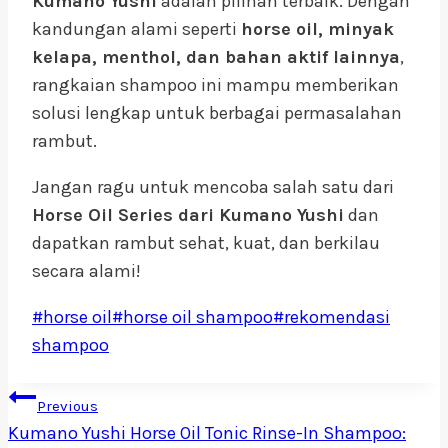
Kumano Yushi
adalah pilihan terbaik. Dengan
kandungan alami seperti
horse oil, minyak
kelapa, menthol, dan bahan aktif lainnya
,
rangkaian shampoo ini mampu memberikan
solusi lengkap untuk berbagai permasalahan
rambut.
Jangan ragu untuk mencoba salah satu dari
Horse Oil Series dari Kumano Yushi
dan
dapatkan rambut sehat, kuat, dan berkilau
secara alami!
Post
#
horse oil
#
horse oil shampoo
#
rekomendasi
Tags:
shampoo
Navigasi
Previous
Kumano Yushi Horse Oil Tonic Rinse-In Shampoo: