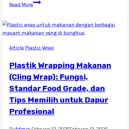
Pemanas
Read More
Makanan
Prasmanan:
Tips
Memilih
Sterno
Article
Plastic Wrap
Terbaik
untuk
Plastik Wrapping Makanan
Catering
dan
(Cling Wrap): Fungsi,
Hotel
Standar Food Grade, dan
Tips Memilih untuk Dapur
Profesional
By
Admin
Februari 12, 2026
Februari 13, 2026