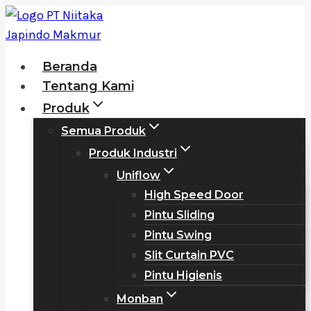
Skip
to
content
Beranda
Tentang Kami
Produk
Semua Produk
Produk Industri
Uniflow
High Speed Door
Pintu Sliding
Pintu Swing
Slit Curtain PVC
Pintu Higienis
Monban