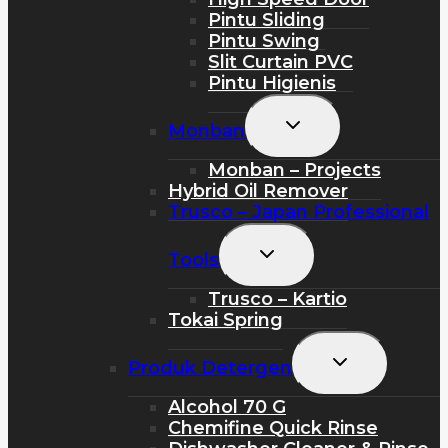
Pintu Sliding
Pintu Swing
Slit Curtain PVC
Pintu Higienis
Toggle
Monban
Child
Menu
Monban – Projects
Hybrid Oil Remover
Trusco – Japan Professional
Toggle
Tools
Child
Menu
Trusco – Kartio
Tokai Spring
Toggle
Produk Detergen
Child
Menu
Alcohol 70 G
Chemifine Quick Rinse