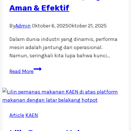
Memilih
Aman & Efektif
untuk
Dapur
By
Admin
Oktober 6, 2025
Oktober 21, 2025
Profesional
Dalam dunia industri yang dinamis, performa
mesin adalah jantung dari operasional.
Namun, seringkali kita lupa bahwa kunci…
5
Read More
Kriteria
Penting
Memilih
Industrial
Cleaner
Article
KAEN
yang
Aman