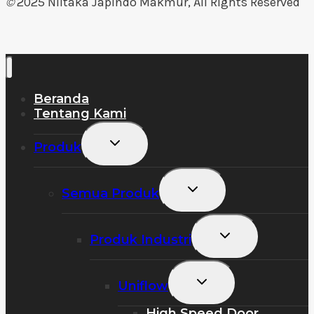
©
2025 Niitaka Japindo Makmur, All Rights Reserved
Beranda
Tentang Kami
Toggle
Produk
Child
Menu
Toggle
Semua Produk
Child
Menu
Toggle
Produk Industri
Child
Menu
Toggle
Uniflow
Child
Menu
High Speed Door