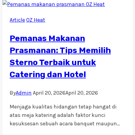
Spring):
Fungsi,
Article
OZ Heat
Aplikasi,
dan
Pemanas Makanan
Kapan
Perlu
Prasmanan: Tips Memilih
Custom
Sterno Terbaik untuk
Catering dan Hotel
By
Admin
April 20, 2026
April 20, 2026
Menjaga kualitas hidangan tetap hangat di
atas meja katering adalah faktor kunci
kesuksesan sebuah acara banquet maupun…