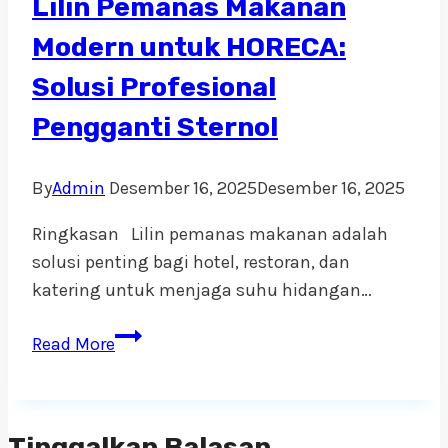
Lilin Pemanas Makanan
&
Efektif
Modern untuk HORECA:
Solusi Profesional
Pengganti Sternol
By
Admin
Desember 16, 2025
Desember 16, 2025
Ringkasan Lilin pemanas makanan adalah
solusi penting bagi hotel, restoran, dan
katering untuk menjaga suhu hidangan…
Lilin
Read More
Pemanas
Makanan
Modern
Tinggalkan Balasan
untuk