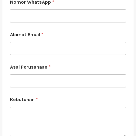
Nomor WhatsApp
*
l
a
m
a
t
N
Alamat Email
*
a
m
a
*
Asal Perusahaan
*
Kebutuhan
*