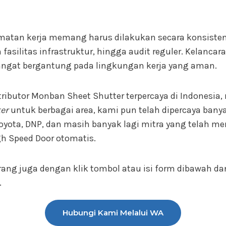
atan kerja memang harus dilakukan secara konsisten,
fasilitas infrastruktur, hingga audit reguler. Kelancar
ngat bergantung pada lingkungan kerja yang aman.
stributor Monban Sheet Shutter terpercaya di Indonesia
ter
untuk berbagai area, kami pun telah dipercaya ban
Toyota, DNP, dan masih banyak lagi mitra yang telah m
gh Speed Door otomatis.
ang juga dengan klik tombol atau isi form dibawah d
.
Hubungi Kami Melalui WA