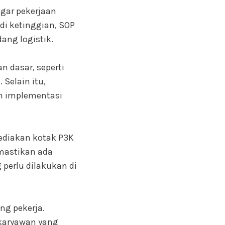
agar pekerjaan
di ketinggian, SOP
ang logistik.
 dasar, seperti
Selain itu,
n implementasi
yediakan kotak P3K
emastikan ada
 perlu dilakukan di
ng pekerja.
 karyawan yang