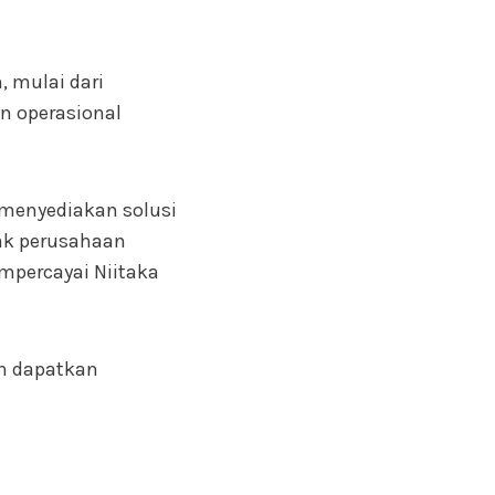
 mulai dari
an operasional
, menyediakan solusi
yak perusahaan
empercayai Niitaka
an dapatkan