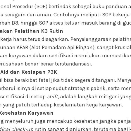
ional Prosedur (SOP) bertindak sebagai buku panduan 
ra seragam dan aman. Contohnya meliputi SOP bekerja 
mbah B3, hingga SOP akses keluar-masuk barang di gud
akan Pelatihan K3 Rutin
rja harus terus disegarkan. Penyelenggaraan pelatihan
naan APAR (Alat Pemadam Api Ringan), sangat krusial. 
an karyawan dalam sertifikasi resmi akan memastika
rusahaan benar-benar terstandarisasi.
t Aid dan Kesiapan P3K
l bisa berakibat fatal jika tidak segera ditangani. Men
erbarui isinya di setiap sudut strategis pabrik, serta m
sertifikasi di setiap
shift
, adalah langkah mitigasi yang
n yang patuh terhadap keselamatan kerja karyawan.
Kesehatan Karyawan
ng menyeluruh juga mencakup kesehatan jangka panja
ical check-up
rutin sangat dianjurkan, terutama bagi