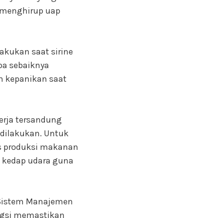
u menghirup uap
lakukan saat sirine
pa sebaiknya
ah kepanikan saat
kerja tersandung
b dilakukan. Untuk
as produksi makanan
 kedap udara guna
istem Manajemen
ungsi memastikan