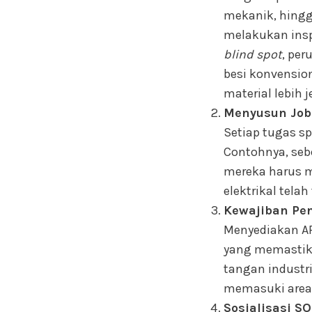
mekanik, hingg
melakukan inspe
blind spot
, per
besi konvension
material lebih j
Menyusun Job 
Setiap tugas sp
Contohnya, seb
mereka harus 
elektrikal telah
Kewajiban Pen
Menyediakan AP
yang memastika
tangan industri
memasuki area b
Sosialisasi S