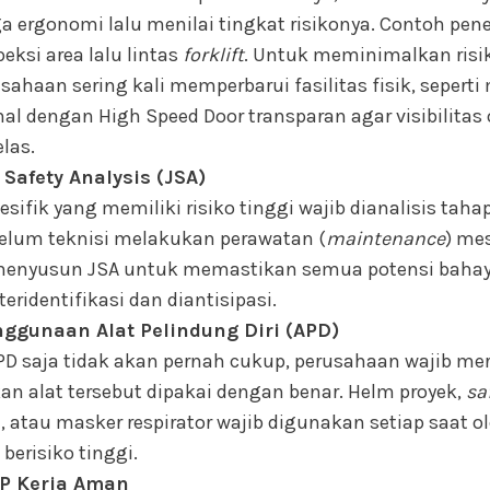
a ergonomi lalu menilai tingkat risikonya. Contoh pe
ksi area lalu lintas
forklift
. Untuk meminimalkan risik
usahaan sering kali memperbarui fasilitas fisik, sepert
al dengan High Speed Door transparan agar visibilitas
elas.
Safety Analysis (JSA)
esifik yang memiliki risiko tinggi wajib dianalisis taha
elum teknisi melakukan perawatan (
maintenance
) me
menyusun JSA untuk memastikan semua potensi bah
 teridentifikasi dan diantisipasi.
ggunaan Alat Pelindung Diri (APD)
D saja tidak akan pernah cukup, perusahaan wajib me
n alat tersebut dipakai dengan benar. Helm proyek,
sa
, atau masker respirator wajib digunakan setiap saat o
erisiko tinggi.
OP Kerja Aman