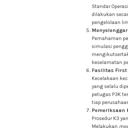
Standar Operas
dilakukan seca
pengelolaan li
Menyelenggar
Pemahaman peke
simulasi penggu
mengikutsertak
keselamatan pe
Fasilitas Firs
Kecelakaan keci
yang selalu dip
petugas P3K ter
tiap perusahaa
Pemeriksaan 
Prosedur K3 ya
Melakukan
med