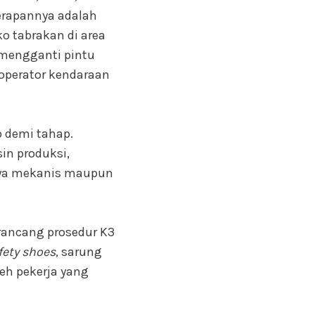
nerapannya adalah
o tabrakan di area
i mengganti pintu
 operator kendaraan
p demi tahap.
sin produksi,
aya mekanis maupun
rancang prosedur K3
fety shoes
, sarung
leh pekerja yang