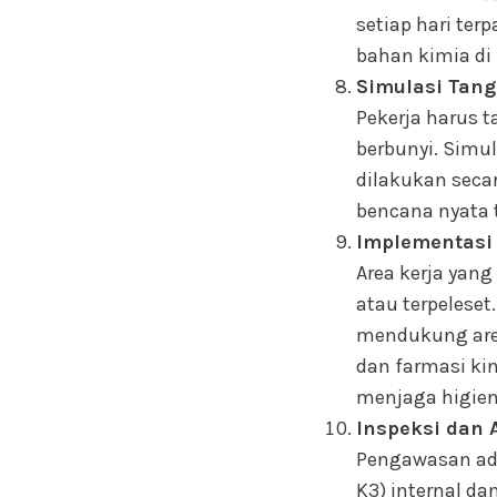
setiap hari te
bahan kimia di
Simulasi Tang
Pekerja harus t
berbunyi. Simu
dilakukan seca
bencana nyata t
Implementasi
Area kerja yang
atau terpeleset
mendukung area
dan farmasi ki
menjaga higien
Inspeksi dan 
Pengawasan ada
K3) internal da