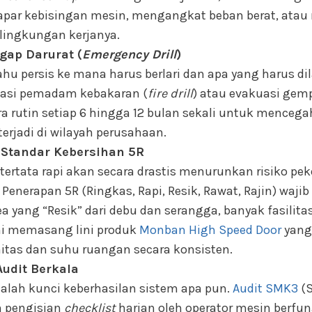
rpapar kebisingan mesin, mengangkat beban berat, ata
 lingkungan kerjanya.
gap Darurat (
Emergency Drill
)
ahu persis ke mana harus berlari dan apa yang harus di
lasi pemadam kebakaran (
fire drill
) atau evakuasi gem
ra rutin setiap 6 hingga 12 bulan sekali untuk menceg
erjadi di wilayah perusahaan.
 Standar Kebersihan 5R
 tertata rapi akan secara drastis menurunkan risiko pe
. Penerapan 5R (Ringkas, Rapi, Resik, Rawat, Rajin) waji
 yang “Resik” dari debu dan serangga, banyak fasilit
ni memasang lini produk
Monban High Speed Door
yang
itas dan suhu ruangan secara konsisten.
Audit Berkala
lah kunci keberhasilan sistem apa pun.
Audit SMK3
(S
n pengisian
checklist
harian oleh operator mesin berf