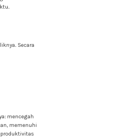
ktu.
iknya. Secara
anya: mencegah
ahaan, memenuhi
produktivitas