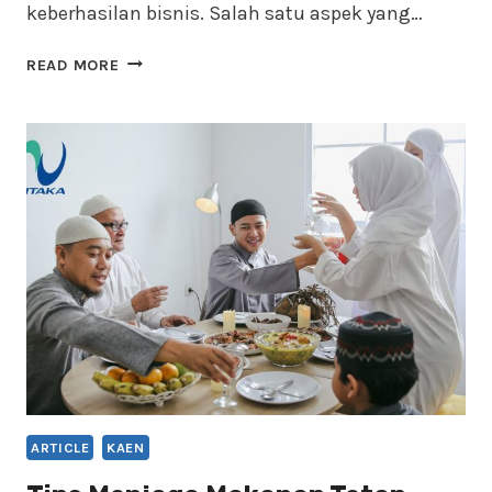
keberhasilan bisnis. Salah satu aspek yang…
PANDUAN
READ MORE
UKURAN
KAEN:
CARA
MEMILIH
GRAMASI
YANG
TEPAT
UNTUK
BERBAGAI
MENU
RESTORAN
ARTICLE
KAEN