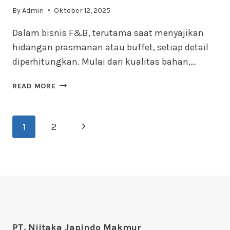
By
Admin
Oktober 12, 2025
Dalam bisnis F&B, terutama saat menyajikan
hidangan prasmanan atau buffet, setiap detail
diperhitungkan. Mulai dari kualitas bahan,…
FIRE
READ MORE
GEL
VS
BAHAN
Page
1
2
Next
BAKAR
PADAT:
Page
navigation
MANA
PEMANAS
CHAFING
DISH
TERBAIK?
PT. Niitaka Japindo Makmur