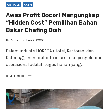
ARTICLE
KAEN
Awas Profit Bocor! Mengungkap
“Hidden Cost” Pemilihan Bahan
Bakar Chafing Dish
By
Admin
Juni 2, 2026
Dalam industri HORECA (Hotel, Restoran, dan
Katering), memonitor food cost dan pengeluaran
operasional adalah tugas harian yang…
AWAS
READ MORE
PROFIT
BOCOR!
MENGUNGKAP
“HIDDEN
COST”
PEMILIHAN