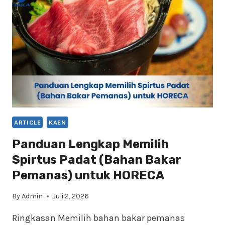
TANPA
BAWA
KOMPOR
GAS
BESAR
ARTICLE
KAEN
Panduan Lengkap Memilih
Spirtus Padat (Bahan Bakar
Pemanas) untuk HORECA
By
Admin
Juli 2, 2026
Ringkasan Memilih bahan bakar pemanas