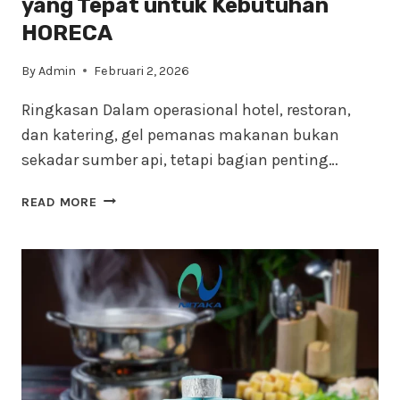
yang Tepat untuk Kebutuhan
HORECA
By
Admin
Februari 2, 2026
Ringkasan Dalam operasional hotel, restoran,
dan katering, gel pemanas makanan bukan
sekadar sumber api, tetapi bagian penting…
MEMILIH
READ MORE
GEL
PEMANAS
MAKANAN
YANG
TEPAT
UNTUK
KEBUTUHAN
HORECA