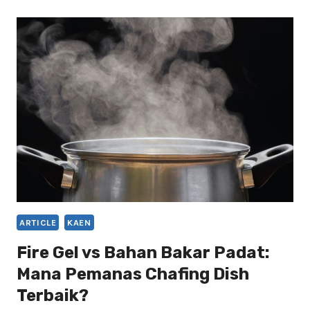
MAKANAN
MODERN
UNTUK
HORECA:
SOLUSI
PROFESIONAL
PENGGANTI
STERNOL
ARTICLE
KAEN
Fire Gel vs Bahan Bakar Padat:
Mana Pemanas Chafing Dish
Terbaik?