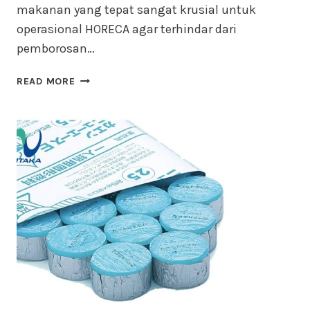
makanan yang tepat sangat krusial untuk
operasional HORECA agar terhindar dari
pemborosan…
PANDUAN
READ MORE
LENGKAP
MEMILIH
SPIRTUS
PADAT
(BAHAN
BAKAR
PEMANAS)
UNTUK
HORECA