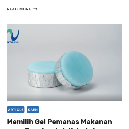
BAHAN
READ MORE
BAKAR
PADAT
UNTUK
RESTORAN
&
HOTEL:
STANDAR
KEAMANAN
DAN
EFISIENSI
PEMANAS
MAKANAN
PROFESIONAL
ARTICLE
KAEN
Memilih Gel Pemanas Makanan