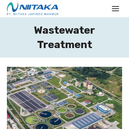
Skip
to
content
Wastewater
Treatment