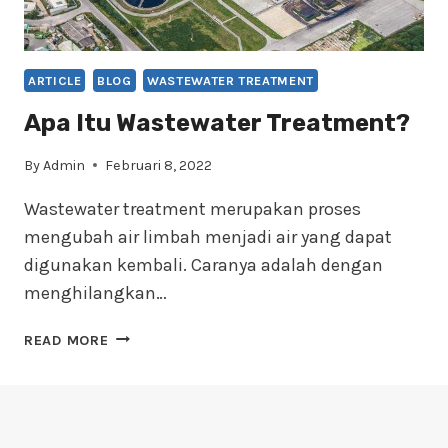
ARTICLE
BLOG
WASTEWATER TREATMENT
Apa Itu Wastewater Treatment?
By
Admin
Februari 8, 2022
Wastewater treatment merupakan proses
mengubah air limbah menjadi air yang dapat
digunakan kembali. Caranya adalah dengan
menghilangkan…
APA
READ MORE
ITU
WASTEWATER
TREATMENT?