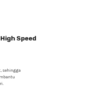
 High Speed
t, sehingga
membantu
i.