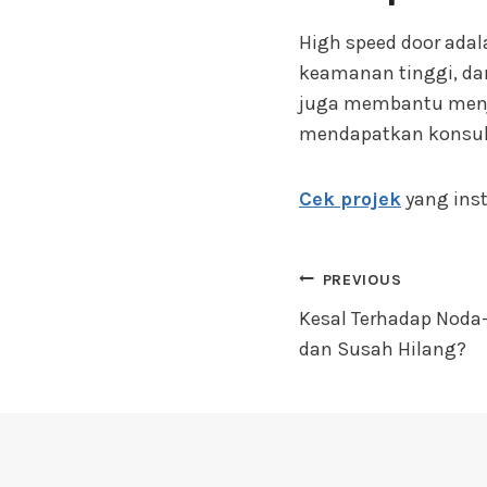
High speed door adal
keamanan tinggi, dan
juga membantu menja
mendapatkan konsul
Cek projek
yang inst
Navigasi
PREVIOUS
Kesal Terhadap Noda
pos
dan Susah Hilang?